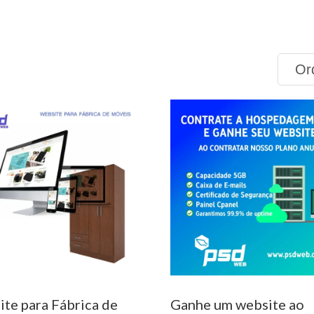
ficado
te
te para Fábrica de
Ganhe um website ao