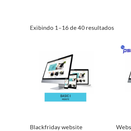
Loja
Classi
Exibindo 1–16 de 40 resultados
por
mais
recen
Blackfriday website
Websi