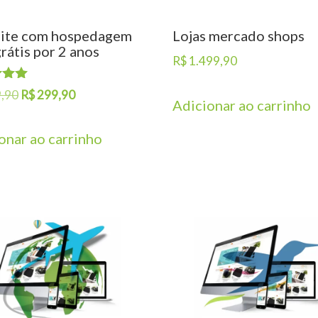
ite com hospedagem
Lojas mercado shops
rátis por 2 anos
R$
1.499,90
ção
O
O
,90
R$
299,90
Adicionar ao carrinho
preço
preço
original
atual
onar ao carrinho
era:
é:
R$ 999,90.
R$ 299,90.