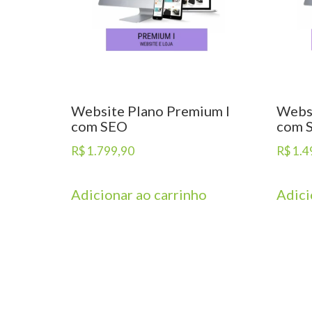
Website Plano Premium I
Websi
com SEO
com 
R$
1.799,90
R$
1.4
Adicionar ao carrinho
Adici