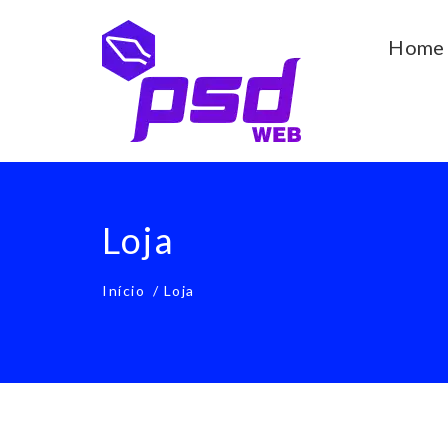
Home
Loja
Início
/ Loja