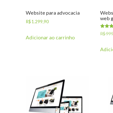
Website para advocacia
Webs
web g
R$
1.299,90
Avalia
R$
999
Adicionar ao carrinho
5.00
de 5
Adici