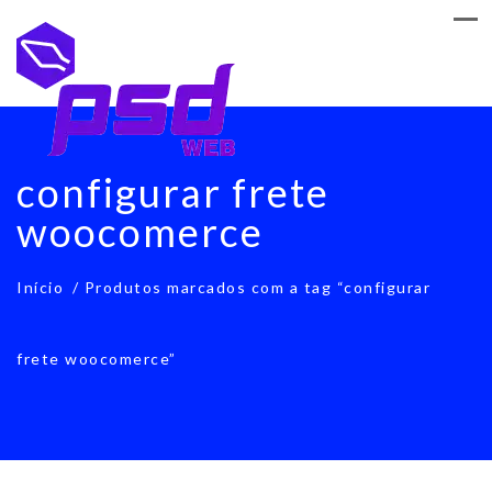
configurar frete
woocomerce
Início
/ Produtos marcados com a tag “configurar
frete woocomerce”