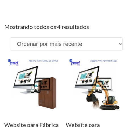
site para agências
Classificado
Mostrando todos os 4 resultados
por
mais
recente
Website para Fábrica
Website para