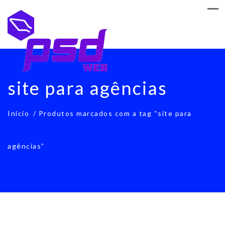
site para agências
Início
/ Produtos marcados com a tag “site para
agências”