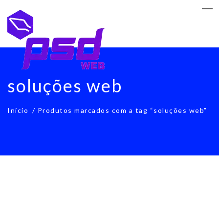
soluções web
Início
/ Produtos marcados com a tag “soluções web”
soluções web