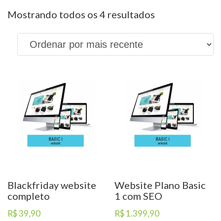
Classificado
Mostrando todos os 4 resultados
por
mais
recente
Blackfriday website
Website Plano Basic
completo
1 com SEO
R$
39,90
R$
1.399,90