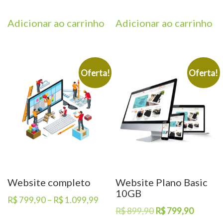
Adicionar ao carrinho
Adicionar ao carrinho
Oferta!
Oferta!
Website completo
Website Plano Basic
10GB
Faixa
R$
799,90
–
R$
1.099,99
O
O
R$
899,90
R$
799,90
de
Este