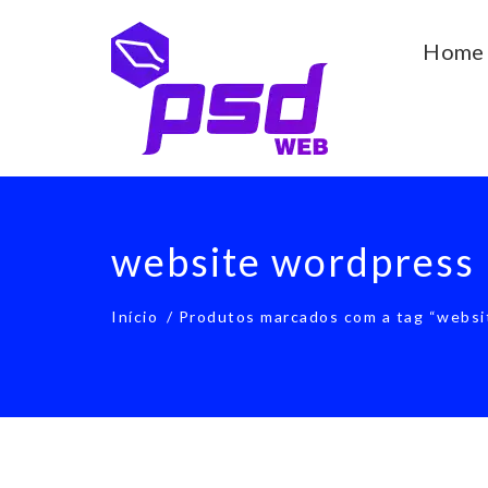
Home
website wordpress
Início
/ Produtos marcados com a tag “websi